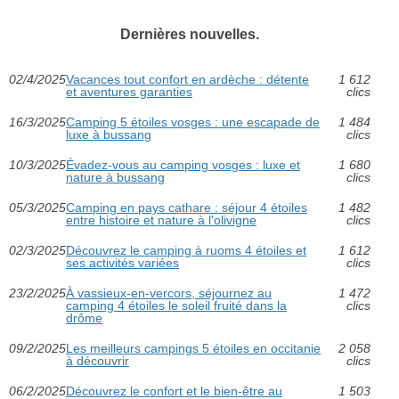
Dernières nouvelles.
02/4/2025
Vacances tout confort en ardèche : détente
1 612
et aventures garanties
clics
16/3/2025
Camping 5 étoiles vosges : une escapade de
1 484
luxe à bussang
clics
10/3/2025
Évadez-vous au camping vosges : luxe et
1 680
nature à bussang
clics
05/3/2025
Camping en pays cathare : séjour 4 étoiles
1 482
entre histoire et nature à l'olivigne
clics
02/3/2025
Découvrez le camping à ruoms 4 étoiles et
1 612
ses activités variées
clics
23/2/2025
À vassieux-en-vercors, séjournez au
1 472
camping 4 étoiles le soleil fruité dans la
clics
drôme
09/2/2025
Les meilleurs campings 5 étoiles en occitanie
2 058
à découvrir
clics
06/2/2025
Découvrez le confort et le bien-être au
1 503