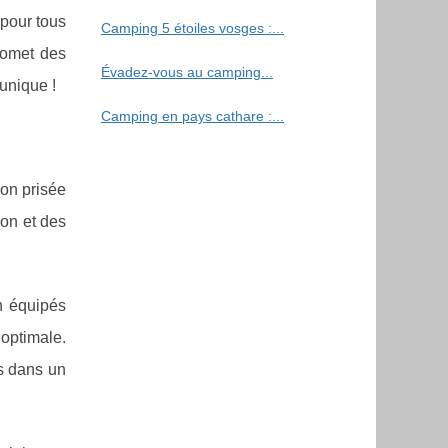
 pour tous
Camping 5 étoiles vosges :...
promet des
Évadez-vous au camping...
unique !
Camping en pays cathare :...
ion prisée
ion et des
n équipés
optimale.
s dans un