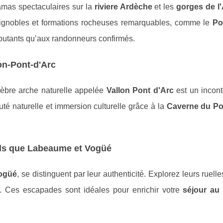
amas spectaculaires sur la
riviere Ardèche
et les
gorges de l
 vignobles et formations rocheuses remarquables, comme le
Po
butants qu’aux randonneurs confirmés.
on-Pont-d'Arc
élèbre arche naturelle appelée
Vallon Pont d'Arc
est un incont
uté naturelle et immersion culturelle grâce à la
Caverne du Po
tels que Labeaume et Vogüé
ogüé
, se distinguent par leur authenticité. Explorez leurs ruell
 Ces escapades sont idéales pour enrichir votre
séjour au