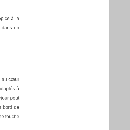
opice à la
n dans un
é au cœur
daptés à
éjour peut
n bord de
une touche