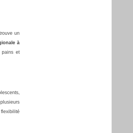
 trouve un
gionale à
 pains et
lescents,
plusieurs
lexibilité