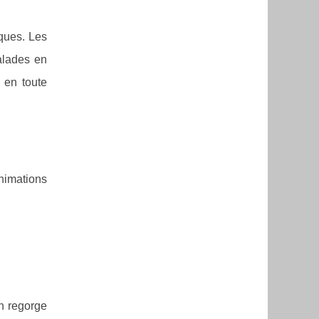
iques. Les
lades en
en toute
nimations
n regorge