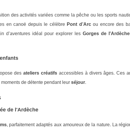
sition des activités variées comme la pêche ou les sports naut
tes en canoë depuis le célèbre
Pont d’Arc
ou encore des ba
ain d’aventures idéal pour explorer les
Gorges de l'Ardèche
 enfants
ropose des
ateliers créatifs
accessibles à divers âges. Ces a
es moments de détente pendant leur
séjour
.
s
lée de l'Ardèche
oms
, parfaitement adaptés aux amoureux de la nature. La régio