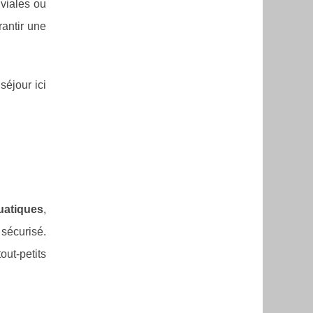
iviales ou
antir une
séjour ici
uatiques
,
sécurisé.
out-petits