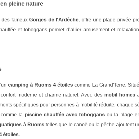
 en pleine nature
té des fameux
Gorges de l'Ardèche
, offre une plage privée pr
hauffée et toboggans permet d’allier amusement et relaxatio
s
d’un
camping à Ruoms 4 étoiles
comme La Grand'Terre. Situ
 confort moderne et charme naturel. Avec des
mobil homes
a
ements spécifiques pour personnes à mobilité réduite, chaque s
es comme la
piscine chauffée avec toboggans
ou la plage e
aquatiques à Ruoms
telles que le canoë ou la pêche ajoutent 
 étoiles.