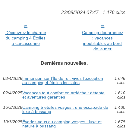
23/08/2024 07:47 - 1 476 clics
Découvrez le charme
Camping douarnenez
du camping 4 Étoiles
: vacances
à carcassonne
inoubliables au bord
de la mer
Dernières nouvelles.
03/4/2025
Immersion sur l'Île de ré : vivez l'exception
1 646
au camping 4 étoiles les ilates
clics
02/4/2025
Vacances tout confort en ardèche : détente
1 610
et aventures garanties
clics
16/3/2025
Camping 5 étoiles vosges : une escapade de
1 480
luxe à bussang
clics
10/3/2025
Évadez-vous au camping vosges : luxe et
1 675
nature à bussang
clics