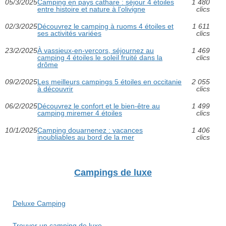
05/3/2025
Camping en pays cathare : séjour 4 étoiles
1 480
entre histoire et nature à l'olivigne
clics
02/3/2025
Découvrez le camping à ruoms 4 étoiles et
1 611
ses activités variées
clics
23/2/2025
À vassieux-en-vercors, séjournez au
1 469
camping 4 étoiles le soleil fruité dans la
clics
drôme
09/2/2025
Les meilleurs campings 5 étoiles en occitanie
2 055
à découvrir
clics
06/2/2025
Découvrez le confort et le bien-être au
1 499
camping miremer 4 étoiles
clics
10/1/2025
Camping douarnenez : vacances
1 406
inoubliables au bord de la mer
clics
Campings de luxe
Deluxe Camping
Trouver un camping de luxe...