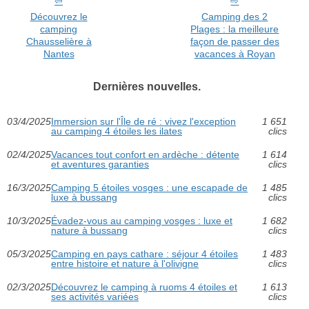
Découvrez le
Camping des 2
camping
Plages : la meilleure
Chausselière à
façon de passer des
Nantes
vacances à Royan
Dernières nouvelles.
03/4/2025
Immersion sur l'Île de ré : vivez l'exception
1 651
au camping 4 étoiles les ilates
clics
02/4/2025
Vacances tout confort en ardèche : détente
1 614
et aventures garanties
clics
16/3/2025
Camping 5 étoiles vosges : une escapade de
1 485
luxe à bussang
clics
10/3/2025
Évadez-vous au camping vosges : luxe et
1 682
nature à bussang
clics
05/3/2025
Camping en pays cathare : séjour 4 étoiles
1 483
entre histoire et nature à l'olivigne
clics
02/3/2025
Découvrez le camping à ruoms 4 étoiles et
1 613
ses activités variées
clics