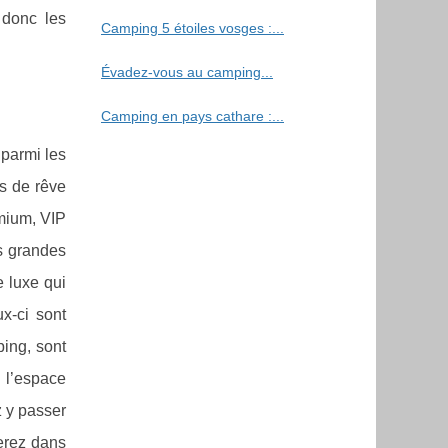
 donc les
Camping 5 étoiles vosges :...
Évadez-vous au camping...
Camping en pays cathare :...
 parmi les
ys de rêve
mium, VIP
s grandes
e luxe qui
x-ci sont
ping, sont
 l’espace
z y passer
serez dans