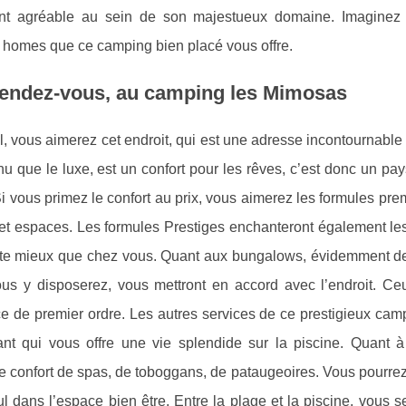
ent agréable au sein de son majestueux domaine. Imaginez
l homes que ce camping bien placé vous offre.
 rendez-vous, au camping les Mimosas
, vous aimerez cet endroit, qui est une adresse incontournable
u que le luxe, est un confort pour les rêves, c’est donc un pa
 vous primez le confort au prix, vous aimerez les formules pre
et espaces. Les formules Prestiges enchanteront également le
 limite mieux que chez vous. Quant aux bungalows, évidemment d
s y disposerez, vous mettront en accord avec l’endroit. Ceu
e de premier ordre. Les autres services de ce prestigieux cam
nt qui vous offre une vie splendide sur la piscine. Quant à
e le confort de spas, de toboggans, de pataugeoires. Vous pourre
 dans l’espace bien être. Entre la plage et la piscine, vous 