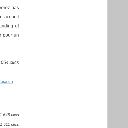
verez pas
un accueil
anding et
e pour un
 054 clics
luxe en
1 648 clics
1 611 clics