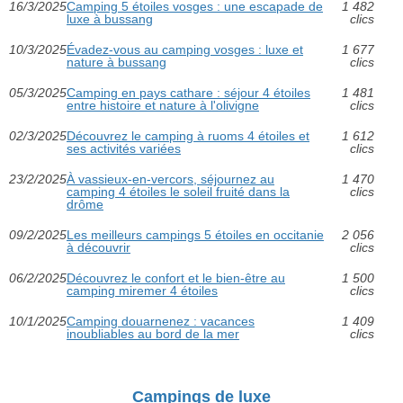
16/3/2025
Camping 5 étoiles vosges : une escapade de
1 482
luxe à bussang
clics
10/3/2025
Évadez-vous au camping vosges : luxe et
1 677
nature à bussang
clics
05/3/2025
Camping en pays cathare : séjour 4 étoiles
1 481
entre histoire et nature à l'olivigne
clics
02/3/2025
Découvrez le camping à ruoms 4 étoiles et
1 612
ses activités variées
clics
23/2/2025
À vassieux-en-vercors, séjournez au
1 470
camping 4 étoiles le soleil fruité dans la
clics
drôme
09/2/2025
Les meilleurs campings 5 étoiles en occitanie
2 056
à découvrir
clics
06/2/2025
Découvrez le confort et le bien-être au
1 500
camping miremer 4 étoiles
clics
10/1/2025
Camping douarnenez : vacances
1 409
inoubliables au bord de la mer
clics
Campings de luxe