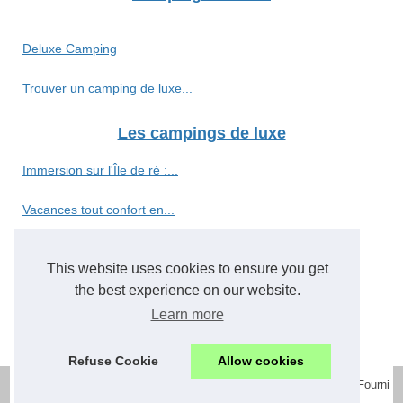
Deluxe Camping
Trouver un camping de luxe...
Les campings de luxe
Immersion sur l'Île de ré :...
Vacances tout confort en...
Camping 5 étoiles vosges :...
This website uses cookies to ensure you get
Évadez-vous au camping...
the best experience on our website.
Learn more
Camping en pays cathare :...
Refuse Cookie
Allow cookies
© 2026
Campings-luxe.net
|
Schéma nos articles
|
Cookies Policy
| Fourni