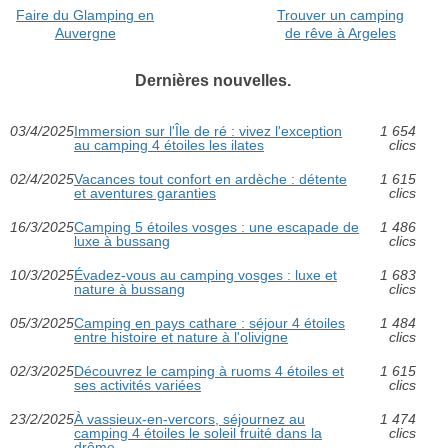
Faire du Glamping en
Trouver un camping
Auvergne
de rêve à Argeles
Dernières nouvelles.
03/4/2025
Immersion sur l'Île de ré : vivez l'exception
1 654
au camping 4 étoiles les ilates
clics
02/4/2025
Vacances tout confort en ardèche : détente
1 615
et aventures garanties
clics
16/3/2025
Camping 5 étoiles vosges : une escapade de
1 486
luxe à bussang
clics
10/3/2025
Évadez-vous au camping vosges : luxe et
1 683
nature à bussang
clics
05/3/2025
Camping en pays cathare : séjour 4 étoiles
1 484
entre histoire et nature à l'olivigne
clics
02/3/2025
Découvrez le camping à ruoms 4 étoiles et
1 615
ses activités variées
clics
23/2/2025
À vassieux-en-vercors, séjournez au
1 474
camping 4 étoiles le soleil fruité dans la
clics
drôme