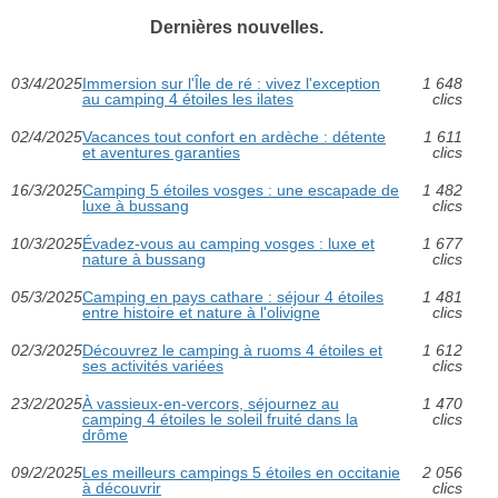
Dernières nouvelles.
03/4/2025
Immersion sur l'Île de ré : vivez l'exception
1 648
au camping 4 étoiles les ilates
clics
02/4/2025
Vacances tout confort en ardèche : détente
1 611
et aventures garanties
clics
16/3/2025
Camping 5 étoiles vosges : une escapade de
1 482
luxe à bussang
clics
10/3/2025
Évadez-vous au camping vosges : luxe et
1 677
nature à bussang
clics
05/3/2025
Camping en pays cathare : séjour 4 étoiles
1 481
entre histoire et nature à l'olivigne
clics
02/3/2025
Découvrez le camping à ruoms 4 étoiles et
1 612
ses activités variées
clics
23/2/2025
À vassieux-en-vercors, séjournez au
1 470
camping 4 étoiles le soleil fruité dans la
clics
drôme
09/2/2025
Les meilleurs campings 5 étoiles en occitanie
2 056
à découvrir
clics