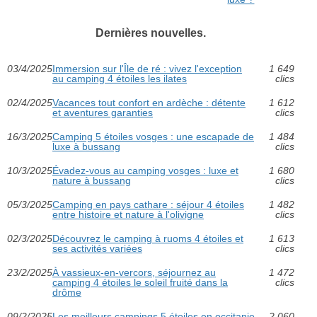
Dernières nouvelles.
03/4/2025
Immersion sur l'Île de ré : vivez l'exception
1 649
au camping 4 étoiles les ilates
clics
02/4/2025
Vacances tout confort en ardèche : détente
1 612
et aventures garanties
clics
16/3/2025
Camping 5 étoiles vosges : une escapade de
1 484
luxe à bussang
clics
10/3/2025
Évadez-vous au camping vosges : luxe et
1 680
nature à bussang
clics
05/3/2025
Camping en pays cathare : séjour 4 étoiles
1 482
entre histoire et nature à l'olivigne
clics
02/3/2025
Découvrez le camping à ruoms 4 étoiles et
1 613
ses activités variées
clics
23/2/2025
À vassieux-en-vercors, séjournez au
1 472
camping 4 étoiles le soleil fruité dans la
clics
drôme
09/2/2025
Les meilleurs campings 5 étoiles en occitanie
2 060