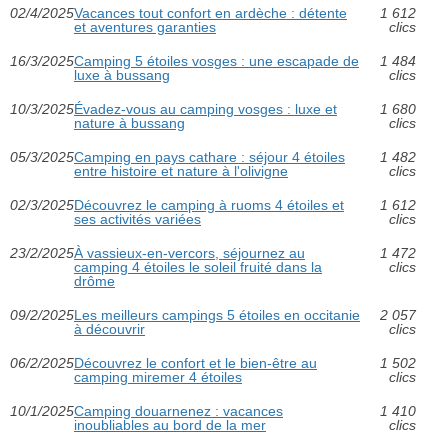
02/4/2025
Vacances tout confort en ardèche : détente
1 612
et aventures garanties
clics
16/3/2025
Camping 5 étoiles vosges : une escapade de
1 484
luxe à bussang
clics
10/3/2025
Évadez-vous au camping vosges : luxe et
1 680
nature à bussang
clics
05/3/2025
Camping en pays cathare : séjour 4 étoiles
1 482
entre histoire et nature à l'olivigne
clics
02/3/2025
Découvrez le camping à ruoms 4 étoiles et
1 612
ses activités variées
clics
23/2/2025
À vassieux-en-vercors, séjournez au
1 472
camping 4 étoiles le soleil fruité dans la
clics
drôme
09/2/2025
Les meilleurs campings 5 étoiles en occitanie
2 057
à découvrir
clics
06/2/2025
Découvrez le confort et le bien-être au
1 502
camping miremer 4 étoiles
clics
10/1/2025
Camping douarnenez : vacances
1 410
inoubliables au bord de la mer
clics