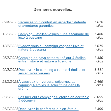
Dernières nouvelles.
02/4/2025
Vacances tout confort en ardèche : détente
1 610
et aventures garanties
clics
16/3/2025
Camping 5 étoiles vosges : une escapade de
1 480
luxe à bussang
clics
10/3/2025
Évadez-vous au camping vosges : luxe et
1 675
nature à bussang
clics
05/3/2025
Camping en pays cathare : séjour 4 étoiles
1 480
entre histoire et nature à l'olivigne
clics
02/3/2025
Découvrez le camping à ruoms 4 étoiles et
1 611
ses activités variées
clics
23/2/2025
À vassieux-en-vercors, séjournez au
1 469
camping 4 étoiles le soleil fruité dans la
clics
drôme
09/2/2025
Les meilleurs campings 5 étoiles en occitanie
2 055
à découvrir
clics
06/2/2025
Découvrez le confort et le bien-être au
1 499