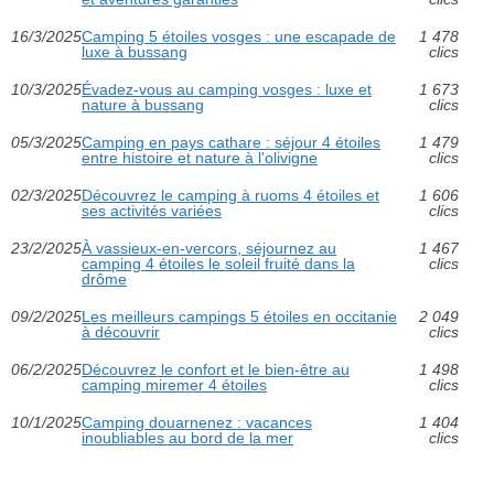
16/3/2025
Camping 5 étoiles vosges : une escapade de
1 478
luxe à bussang
clics
10/3/2025
Évadez-vous au camping vosges : luxe et
1 673
nature à bussang
clics
05/3/2025
Camping en pays cathare : séjour 4 étoiles
1 479
entre histoire et nature à l'olivigne
clics
02/3/2025
Découvrez le camping à ruoms 4 étoiles et
1 606
ses activités variées
clics
23/2/2025
À vassieux-en-vercors, séjournez au
1 467
camping 4 étoiles le soleil fruité dans la
clics
drôme
09/2/2025
Les meilleurs campings 5 étoiles en occitanie
2 049
à découvrir
clics
06/2/2025
Découvrez le confort et le bien-être au
1 498
camping miremer 4 étoiles
clics
10/1/2025
Camping douarnenez : vacances
1 404
inoubliables au bord de la mer
clics