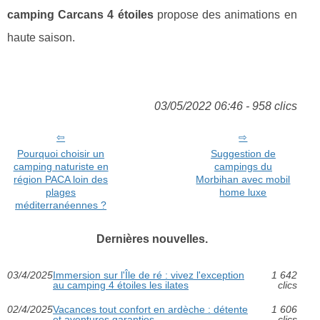
camping Carcans 4 étoiles
propose des animations en
haute saison.
03/05/2022 06:46 - 958 clics
Pourquoi choisir un
Suggestion de
camping naturiste en
campings du
région PACA loin des
Morbihan avec mobil
plages
home luxe
méditerranéennes ?
Dernières nouvelles.
03/4/2025
Immersion sur l'Île de ré : vivez l'exception
1 642
au camping 4 étoiles les ilates
clics
02/4/2025
Vacances tout confort en ardèche : détente
1 606
et aventures garanties
clics