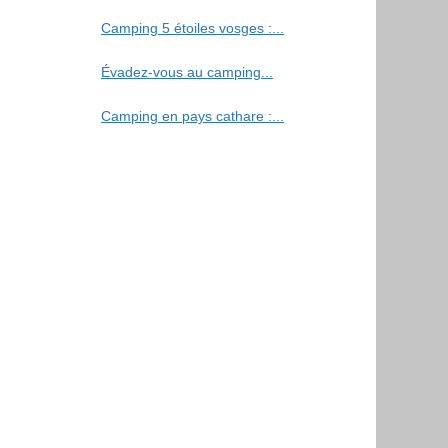
Camping 5 étoiles vosges :...
Évadez-vous au camping...
Camping en pays cathare :...