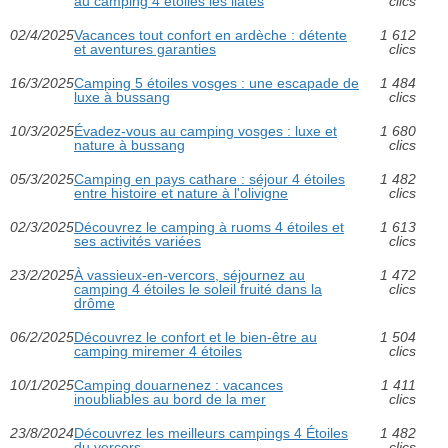
au camping 4 étoiles les ilates
clics
02/4/2025
Vacances tout confort en ardèche : détente
1 612
et aventures garanties
clics
16/3/2025
Camping 5 étoiles vosges : une escapade de
1 484
luxe à bussang
clics
10/3/2025
Évadez-vous au camping vosges : luxe et
1 680
nature à bussang
clics
05/3/2025
Camping en pays cathare : séjour 4 étoiles
1 482
entre histoire et nature à l'olivigne
clics
02/3/2025
Découvrez le camping à ruoms 4 étoiles et
1 613
ses activités variées
clics
23/2/2025
À vassieux-en-vercors, séjournez au
1 472
camping 4 étoiles le soleil fruité dans la
clics
drôme
06/2/2025
Découvrez le confort et le bien-être au
1 504
camping miremer 4 étoiles
clics
10/1/2025
Camping douarnenez : vacances
1 411
inoubliables au bord de la mer
clics
23/8/2024
Découvrez les meilleurs campings 4 Étoiles
1 482
du vercors
clics