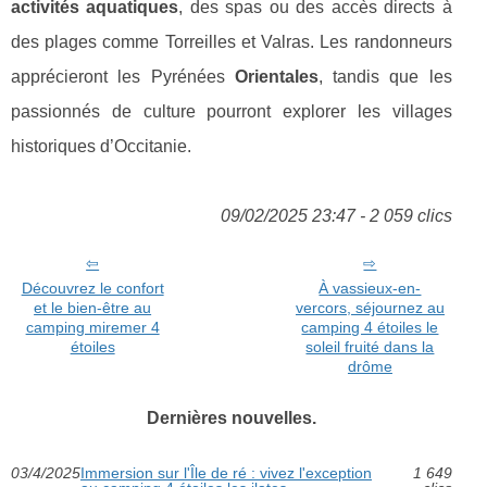
activités aquatiques
, des spas ou des accès directs à
des plages comme Torreilles et Valras. Les randonneurs
apprécieront les Pyrénées
Orientales
, tandis que les
passionnés de culture pourront explorer les villages
historiques d’Occitanie.
09/02/2025 23:47 - 2 059 clics
Découvrez le confort
À vassieux-en-
et le bien-être au
vercors, séjournez au
camping miremer 4
camping 4 étoiles le
étoiles
soleil fruité dans la
drôme
Dernières nouvelles.
03/4/2025
Immersion sur l'Île de ré : vivez l'exception
1 649