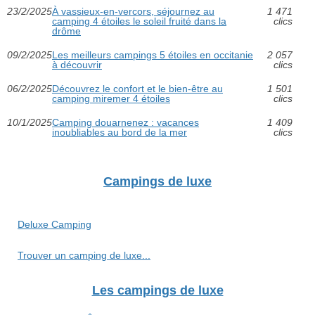
23/2/2025
À vassieux-en-vercors, séjournez au
1 471
camping 4 étoiles le soleil fruité dans la
clics
drôme
09/2/2025
Les meilleurs campings 5 étoiles en occitanie
2 057
à découvrir
clics
06/2/2025
Découvrez le confort et le bien-être au
1 501
camping miremer 4 étoiles
clics
10/1/2025
Camping douarnenez : vacances
1 409
inoubliables au bord de la mer
clics
Campings de luxe
Deluxe Camping
Trouver un camping de luxe...
Les campings de luxe