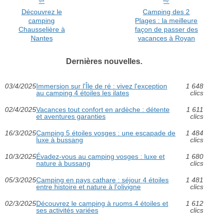
Découvrez le
Camping des 2
camping
Plages : la meilleure
Chausselière à
façon de passer des
Nantes
vacances à Royan
Dernières nouvelles.
03/4/2025
Immersion sur l'Île de ré : vivez l'exception
1 648
au camping 4 étoiles les ilates
clics
02/4/2025
Vacances tout confort en ardèche : détente
1 611
et aventures garanties
clics
16/3/2025
Camping 5 étoiles vosges : une escapade de
1 484
luxe à bussang
clics
10/3/2025
Évadez-vous au camping vosges : luxe et
1 680
nature à bussang
clics
05/3/2025
Camping en pays cathare : séjour 4 étoiles
1 481
entre histoire et nature à l'olivigne
clics
02/3/2025
Découvrez le camping à ruoms 4 étoiles et
1 612
ses activités variées
clics