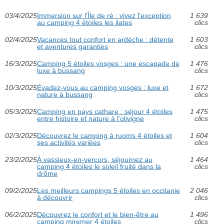
03/4/2025
Immersion sur l'Île de ré : vivez l'exception
1 639
au camping 4 étoiles les ilates
clics
02/4/2025
Vacances tout confort en ardèche : détente
1 603
et aventures garanties
clics
16/3/2025
Camping 5 étoiles vosges : une escapade de
1 476
luxe à bussang
clics
10/3/2025
Évadez-vous au camping vosges : luxe et
1 672
nature à bussang
clics
05/3/2025
Camping en pays cathare : séjour 4 étoiles
1 475
entre histoire et nature à l'olivigne
clics
02/3/2025
Découvrez le camping à ruoms 4 étoiles et
1 604
ses activités variées
clics
23/2/2025
À vassieux-en-vercors, séjournez au
1 464
camping 4 étoiles le soleil fruité dans la
clics
drôme
09/2/2025
Les meilleurs campings 5 étoiles en occitanie
2 046
à découvrir
clics
06/2/2025
Découvrez le confort et le bien-être au
1 496
camping miremer 4 étoiles
clics