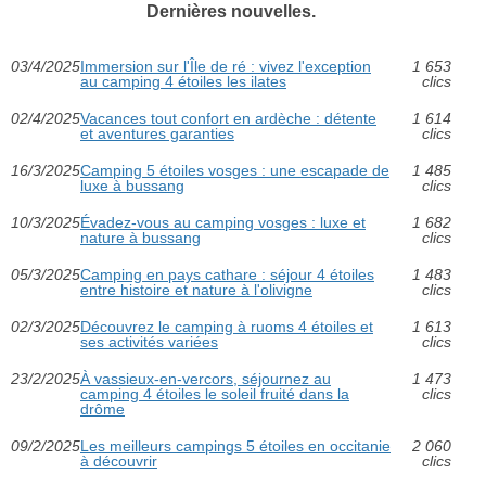
Dernières nouvelles.
03/4/2025
Immersion sur l'Île de ré : vivez l'exception
1 653
au camping 4 étoiles les ilates
clics
02/4/2025
Vacances tout confort en ardèche : détente
1 614
et aventures garanties
clics
16/3/2025
Camping 5 étoiles vosges : une escapade de
1 485
luxe à bussang
clics
10/3/2025
Évadez-vous au camping vosges : luxe et
1 682
nature à bussang
clics
05/3/2025
Camping en pays cathare : séjour 4 étoiles
1 483
entre histoire et nature à l'olivigne
clics
02/3/2025
Découvrez le camping à ruoms 4 étoiles et
1 613
ses activités variées
clics
23/2/2025
À vassieux-en-vercors, séjournez au
1 473
camping 4 étoiles le soleil fruité dans la
clics
drôme
09/2/2025
Les meilleurs campings 5 étoiles en occitanie
2 060
à découvrir
clics