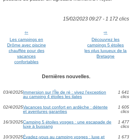
15/02/2023 09:27 - 1 172 clics
Les campings en
Découvrez les
Drôme avec piscine
campings 5 étoiles
chauffée pour des
les plus luxueux de la
vacances
Bretagne
confortables
Dernières nouvelles.
03/4/2025
Immersion sur l'Île de ré : vivez l'exception
1 641
au camping 4 étoiles les ilates
clics
02/4/2025
Vacances tout confort en ardèche : détente
1 605
et aventures garanties
clics
16/3/2025
Camping 5 étoiles vosges : une escapade de
1 477
luxe à bussang
clics
10/3/2025
Évadez-vous au camping vosges : luxe et
1 673