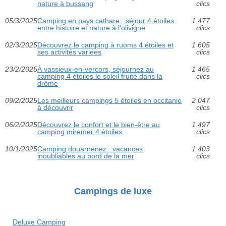
nature à bussang
clics
05/3/2025
Camping en pays cathare : séjour 4 étoiles
1 477
entre histoire et nature à l'olivigne
clics
02/3/2025
Découvrez le camping à ruoms 4 étoiles et
1 605
ses activités variées
clics
23/2/2025
À vassieux-en-vercors, séjournez au
1 465
camping 4 étoiles le soleil fruité dans la
clics
drôme
09/2/2025
Les meilleurs campings 5 étoiles en occitanie
2 047
à découvrir
clics
06/2/2025
Découvrez le confort et le bien-être au
1 497
camping miremer 4 étoiles
clics
10/1/2025
Camping douarnenez : vacances
1 403
inoubliables au bord de la mer
clics
Campings de luxe
Deluxe Camping